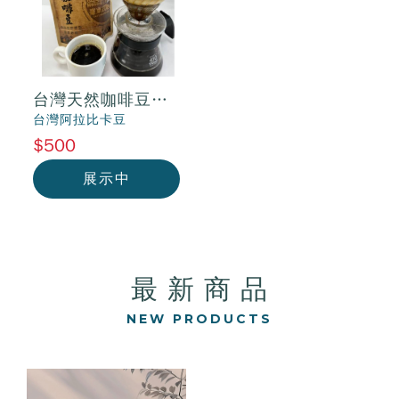
台灣天然咖啡豆
（自產自銷）
台灣阿拉比卡豆
$500
展示中
最 新 商 品
NEW PRODUCTS