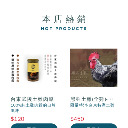
本 店 熱 銷
HOT PRODUCTS
台東武陵土雞肉鬆
黑羽土雞(全雞)-測
試版(請勿下定)
100%純土雞肉鬆的自然
限量特消-台東特產土雞
風味
$120
$450