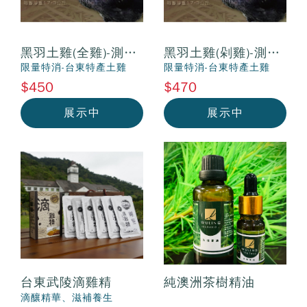
黑羽土雞(全雞)-測試
黑羽土雞(剁雞)-測試
版(請勿下定)
版(請勿下定)
限量特消-台東特產土雞
限量特消-台東特產土雞
$450
$470
展示中
展示中
台東武陵滴雞精
純澳洲茶樹精油
滴釀精華、滋補養生