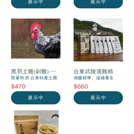
展示中
展示中
黑羽土雞(剁雞)-測
台東武陵滴雞精
試版(請勿下定)
限量特消-台東特產土雞
滴釀精華、滋補養生
$470
$660
展示中
展示中