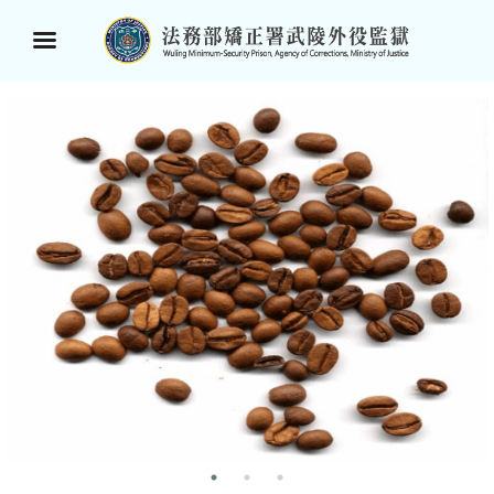
選
:::
單
按
鈕