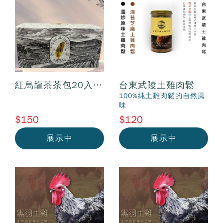
紅烏龍茶茶包20入/
台東武陵土雞肉鬆
包
100%純土雞肉鬆的自然風
味
$150
$120
展示中
展示中