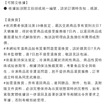
【可開立收據】
● 收據如須開立抬頭或統一編號，請於訂購時告知，感謝。
【退換貨】
#依消費者保護法第19條規定，通訊交易商品享有貨到次日7
天猶豫期，得於收受商品或接受服務後7日內，以退回商品或
書面通知方式解除契約，無須說明理由及負擔任何費用或對
價。·
#本網站常溫商品如有質量問題需退換貨，請於購買日7天內
和本監聯繫，過7日恕不接受退換貨，敬請見諒包涵。
#依最新消保法規定，冷凍商品屬於消耗性商品、商品性質特
殊或短效期等，根據消保法無鑑賞期，考量食品安全與衛
生，冷凍商品若非運送問題，恕不提供商品退貨服務，訂單
成立時視為同意此條款。
#如需退換貨，所有退回商品，連同贈品、附件、包裝、及附
隨文件資料，必須完整保持為出貨狀態當時的完整性，如有
索取實體收據須一併退回及簽署折讓單等相關法令所要求之
單據，否則有權拒絕受理。