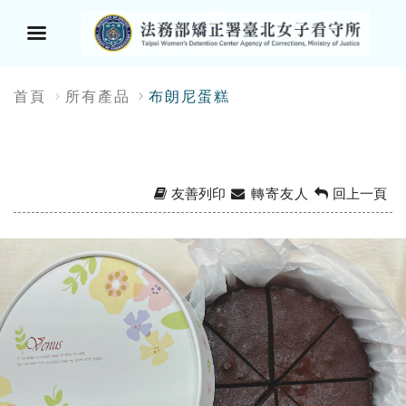
選
:::
首頁
所有產品
布朗尼蛋糕
單
按
鈕
友善列印
轉寄友人
回上一頁