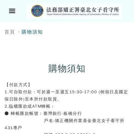
選
:::
首頁
購物須知
單
按
鈕
購物須知
【付款方式】
1.可自取付款：
可於
週一至週五15:30-17:00 (例假日及國定
假日除外)至本所付款取貨
。
2.
臨櫃
匯款或ATM
轉帳
：
●
轉帳匯款帳號
：
臺灣銀行-板橋分行
戶名:矯正機關作業基金臺北女子看守所
431專戶