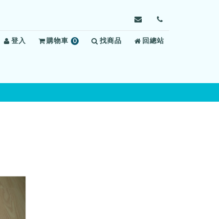
寄
前
信
往
登入
購物車
0
找商品
給
回總站
聯
項
臺
絡
商
北
我
品
看
們
守
所，
信
箱：
emshin@mail.moj.go