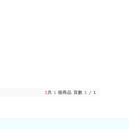
1
共
1
個商品 頁數
1
/
1