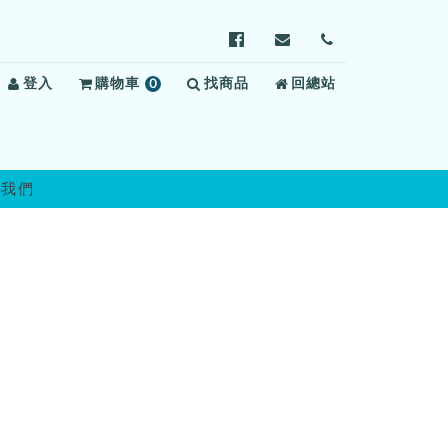
前
寄
前
往
信
往
登入
購物車
0
找商品
明
給
回總站
聯
項
德
明
絡
商
外
德
我
品
役
外
們
監
役
絡我們
獄
監
Facebook
獄，
(另
信
開
箱：
新
kene83@mail.moj.go
視
窗)