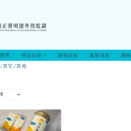
所
我們
商品介紹
購物須知
最新消息
聯
有
商
/其它/其他
品