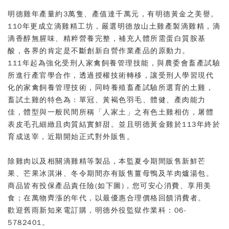
明德雞年產量約3萬隻、產值達千萬元，有明德黃金之美譽。
110年更成立滴雞精工坊，嚴選明德放山土雞產製滴雞精，滴
滴香醇無腥味、精粹營養完整，補充人體所需蛋白質胺基
酸，各界的肯定是不斷創新自營作業產品的原動力。
111年起為強化受刑人家禽飼養管理技能，與農委會畜產試驗
所進行產官學合作，透過授權技術轉移，讓受刑人學習現代
化的家禽飼養管理技術，同時養殖畜產試驗所選育的土雞，
畜試土雞的特色為：單冠、黃褐色羽毛、體健、產肉能力
佳，體型與一般民間所稱「人家土」之有色土雞相仿，屠體
表皮毛孔細緻且肉質結實鮮甜。並且明德黃金雞於113年終於
育成送宰，近期開始正式對外販售。
除雞肉以及相關滴雞精等製品，本監夏令期間販售新鮮芒
果、芒果冰淇淋、冬令期間亦有販售薑母鴨及羊肉爐湯包。
商品皆有投保產品責任險(如下圖)，您可安心消費、享用美
食；在萬物齊漲的年代，以最優惠合理價格回饋消費者。
歡迎舊雨新知來電訂購，明德外役監獄作業科：06-
5782401。