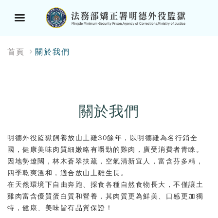
選
:::
首頁
關於我們
單
按
鈕
關於我們
明德外役監獄飼養放山土雞30餘年，以明德雞為名行銷全
國，健康美味肉質細嫩略有嚼勁的雞肉，廣受消費者青睞。
因地勢遼闊，林木蒼翠扶疏，空氣清新宜人，富含芬多精，
四季乾爽溫和，適合放山土雞生長。
在天然環境下自由奔跑、採食各種自然食物長大，不僅讓土
雞肉富含優質蛋白質和營養，其肉質更為鮮美、口感更加獨
特，健康、美味皆有品質保證！