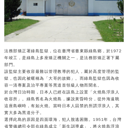
法務部矯正署綠島監獄，位在臺灣省臺東縣綠島鄉，於1972
年竣工，是綠島上多座矯正機關之一，是法務部矯正署下屬
部門。
該監獄主要收容最難以管理教導的犯人，屬於高度管理的監
獄，也因此被暱稱為「大哥的故鄉」。而綠島監獄也因為收
容一清專案及治平專案等黑道首領級人物而聞名。
於台灣日治時期，日本人已經在該島上設置「火燒島浮浪人
收容所」。綠島舊名為火燒島，據說黃昏時分，從外海遠眺
這座島嶼時，有如火燒。當時日本人囚禁的所謂浮浪人，其
實大多為黑道分子。
選擇此島的原因是四面環海，犯人脫逃困難。
1951年，台灣
省警備總司令部在綠島成立「新生訓導處」，將火燒島浮浪