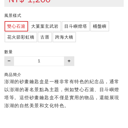
風景樣式
雙心石滬
大菓葉玄武岩
目斗嶼燈塔
桶盤嶼
花火節彩虹橋
古厝
跨海大橋
數量
購
買
數
商品簡介
量
澎湖的砂畫鑰匙盒是一種非常有特色的紀念品，通常
以澎湖的著名景點為主題，例如雙心石滬、目斗嶼燈
塔等。這些砂畫鑰匙盒不僅是實用的物品，還能展現
澎湖的自然美景和文化特色。