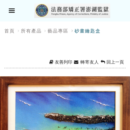
選
:::
首頁
所有產品
藝品專區
砂畫鑰匙盒
單
按
鈕
友善列印
轉寄友人
回上一頁