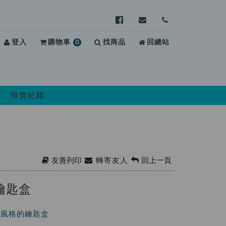
前
寄
前
往
信
往
登入
購物車
0
找商品
澎
給
回總站
聯
項
湖
澎
絡
商
監
湖
我
品
獄
監
們
Facebook
獄，
得獎紀錄
(另
信
開
箱：
新
phpwrk@mail.moj.go
視
窗)
友善列印
轉寄友人
回上一頁
鑰匙盒
術風格的鑰匙盒