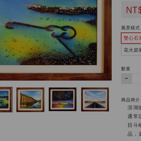
NT
風景樣式
雙心石
花火節
數量
購
買
數
量
商品簡介
澎湖
通常
目斗
品，