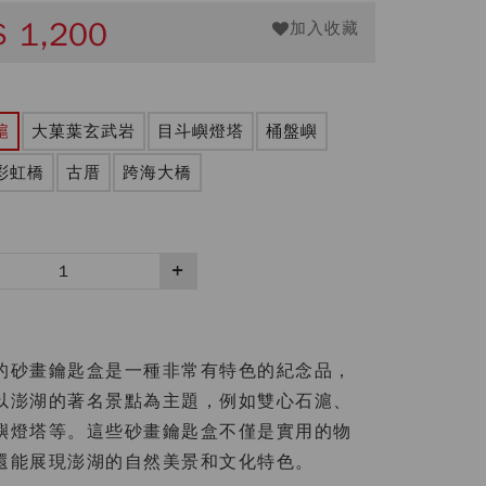
$
1,200
加入收藏
滬
大菓葉玄武岩
目斗嶼燈塔
桶盤嶼
彩虹橋
古厝
跨海大橋
的砂畫鑰匙盒是一種非常有特色的紀念品，
以澎湖的著名景點為主題，例如雙心石滬、
嶼燈塔等。這些砂畫鑰匙盒不僅是實用的物
還能展現澎湖的自然美景和文化特色。