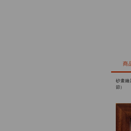
商
砂畫鑰
節)