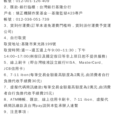
帳號：012-001-126-409
2、匯款-銀行臨櫃：台灣銀行基隆分行
戶名：矯正機關作業基金—基隆監獄423專戶
帳號：012-036-051-739
3、貨到付運費(訂單未達免運費門檻時，貨到須付運費予貨運
公司)
4、自行取貨
取貨地址:基隆市東光路199號
取貨時間:週一~週五週上午9:00~11:30；下午
14:00~17:00(例假日及國定假日等非上班日恕不提供服務)
5、
線上刷卡（即台灣核准設立銀行VISA、MasterCard、
JCB信用卡）
6、7-11 ibon
(每筆交易金額最高額度為2萬元,由消費者自行
負擔代收手續費30元)
7、
虛擬代碼簡訊繳款(每筆交易金額最高額度為2萬元,由消費
者自行負擔代收手續費25元)
8、
ATM轉帳、匯款、線上信用卡刷卡、7-11 ibon、
虛擬代
碼簡訊繳款
及台灣pay
請與本監承辦人連繫
9、注意事項：