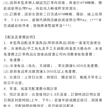
(1).請與本監承辦人確認完訂單內容後，再進行ATM轉帳、匯
款或使用台灣Pay，待款項入帳後即安排貨出。
(2).訂購者，請於出貨前二日完成ATM轉帳、匯款、線上信用
卡、
7-11 ibon、
虛擬代碼簡訊繳款
或使用台灣Pay。(***未
完成繳款程序者，貨物將會暫緩寄送***)
【配送及運費說明】
1、本監商品配送常溫商品(即烘焙商品)與統一速達宅急便合
作，冷凍商品(手工魚丸及手工天婦羅)與嘉里大榮合作，未達
免運費之訂單商品出貨後由貨運公司向消費者收取運費；
2、免運費：
(1).冷凍食品（魚丸、天婦羅），單次購滿5,000元免運費。
(2).烘焙食品單次購買滿3,000元以上免運費。
3、出貨日：上班日出貨，例假日、國定假日、颱風天等非上
班日不出貨。
4、常溫、低溫宅配運費分開計算
5、預計送達日：出貨後預計1-3天送達，訂購時請註明出貨
日期及到貨時段(上午、下午)；若逢年節或國定假日，因貨量
較大，宅配時間恕難指定，皆可能延誤配達。