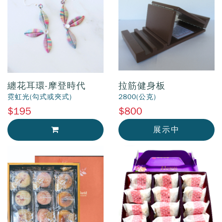
纏花耳環-摩登時代
拉筋健身板
霓虹光(勾式或夾式)
2800(公克)
$195
$800
展示中
加入購物車