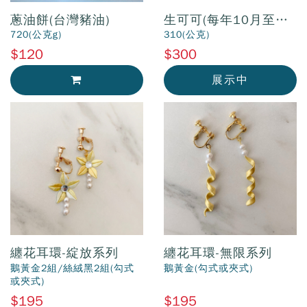
蔥油餅(台灣豬油)
生可可(每年10月至隔
年4月販售)
720(公克g)
310(公克)
$120
$300
展示中
加入購物車
纏花耳環-綻放系列
纏花耳環-無限系列
鵝黃金2組/絲絨黑2組(勾式
鵝黃金(勾式或夾式)
或夾式)
$195
$195