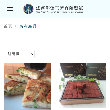
選
首頁
所有產品
單
按
鈕