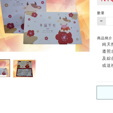
數量
購
買
數
量
商品簡介
純天
遵照
及綜
或送