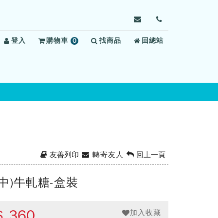
寄
前
信
往
登入
購物車
0
找商品
給
回總站
聯
項
高
絡
商
雄
我
品
第
們
二
監
獄，
信
箱：
ksdbuse@mail.moj.g
友善列印
轉寄友人
回上一頁
中)牛軋糖-盒裝
$
360
加入收藏