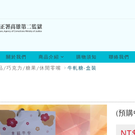
所
關於我們
商品介紹
購物須知
聯絡我們
有
商
品/巧克力/糖果/休閒零嘴
牛軋糖-盒裝
品
(預購
NT