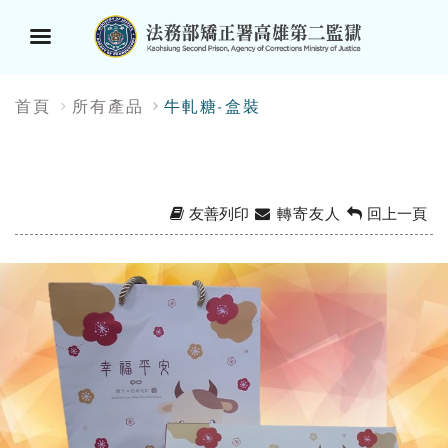
選
:::
首頁
所有產品
牛軋糖-盒裝
單
按
鈕
友善列印
轉寄友人
回上一頁