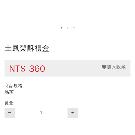
土鳳梨酥禮盒
NT$
360
加入收藏
商品規格
品項
數量
購
買
數
量