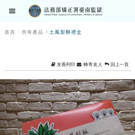
選
:::
首頁
所有產品
土鳳梨酥禮盒
單
按
鈕
友善列印
轉寄友人
回上一頁