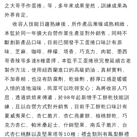
之大哥手作蛋捲」等，多年來成果斐然，訓練成果為
外界肯定。
收容人技能日趨熟練後，所作產品漸臻成熟精緻，
本監於同一年擴大自營作業生產並對外銷售，同時不
斷創新產品口味，目前已開發手工蛋捲口味計有原
味、芝麻、咖啡、檸檬、塔香、巧克力、肉鬆、墨西
哥香辣等多達8種選擇，本監手工蛋捲班完整延續古老
製作方法，使用紐西蘭進口的高級奶油，真材實料、
不加香精，也沒有防腐劑、乾燥劑，醇厚口感是暖暖
人情的道地滋味，民眾可以吃得安心；為將收容人巧
思，透過烘焙來傳遞，於98年起新增手工餅乾技能訓
練，且以自營方式對外銷售，目前手工餅乾口味計有
夏威夷果仁、杏仁脆片、杏仁燕麥餅、核桃餅乾、巧
克力杏仁、帕米桑起士、什錦堅果、南瓜子脆片、台
式杏仁桃酥以及堅果塔等10種；禮盒類則有鳳梨酥禮