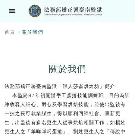
選
:::
首頁
關於我們
單
按
鈕
關於我們
法務部矯正署臺南監獄「歸人莎崙烘焙坊」簡介
本監於97年初開辦手工蛋捲技能訓練班，目的為訓
練收容人細心、耐心及學習烘焙技能，並使出監後有
一技之長可就業謀生，得以順利回歸社會、重新更
生，出監後有多名更生人從事烘焙相關工作，如楊姓
更生人之「羊咩咩叼蛋捲」、劉姓更生人之「傳說中