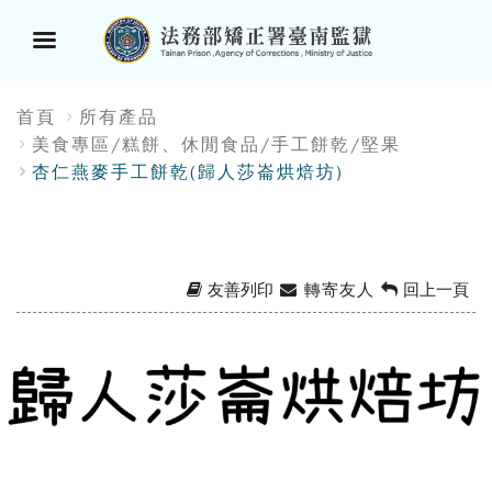
選
:::
首頁
所有產品
單
美食專區/糕餅、休閒食品/手工餅乾/堅果
杏仁燕麥手工餅乾(歸人莎崙烘焙坊)
按
鈕
友善列印
轉寄友人
回上一頁