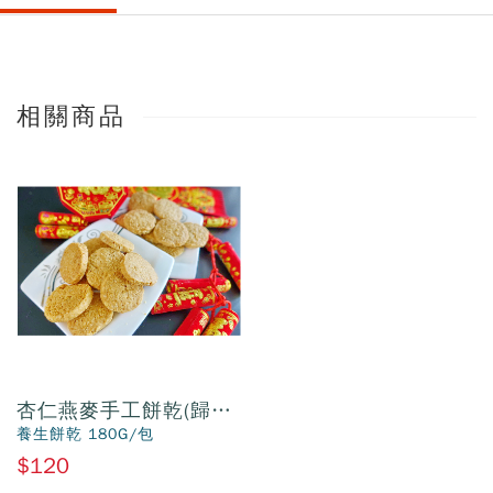
相關商品
杏仁燕麥手工餅乾(歸人
莎崙烘焙坊)
養生餅乾 180G/包
$120