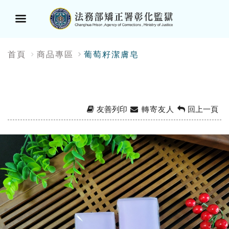
選
:::
首頁
商品專區
葡萄籽潔膚皂
單
按
鈕
友善列印
轉寄友人
回上一頁