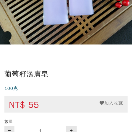
葡萄籽潔膚皂
100克
NT$
55
加入收藏
數量
購