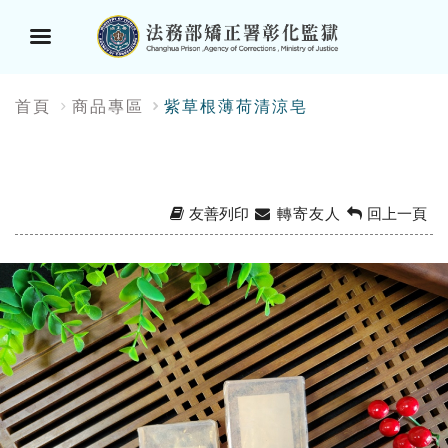
選
:::
首頁
商品專區
紫草根薄荷清涼皂
單
按
鈕
友善列印
轉寄友人
回上一頁