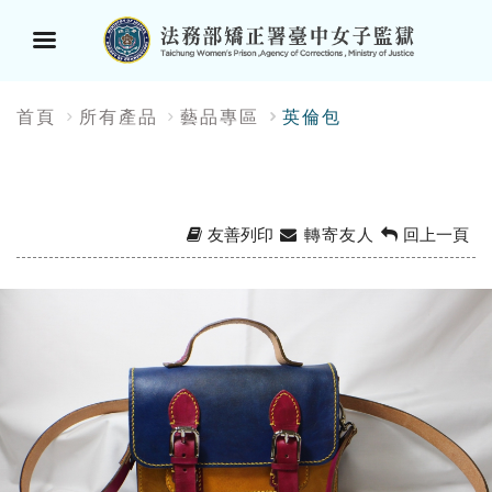
選
:::
首頁
所有產品
藝品專區
英倫包
單
按
鈕
友善列印
轉寄友人
回上一頁