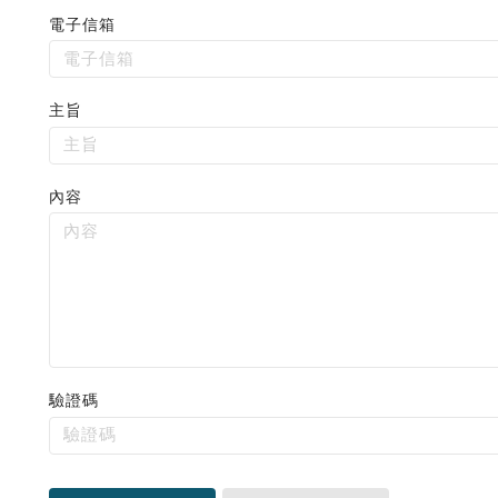
電子信箱
請
主旨
輸
入
有
內容
效
格
式，
例
如：
example@mail.com
驗證碼