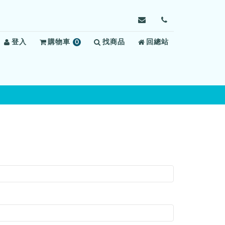
寄
前
信
往
登入
購物車
0
找商品
給
回總站
聯
項
臺
絡
商
中
我
品
女
們
子
監
獄，
信
箱：
tcwv@mail.moj.gov.t