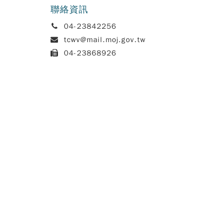
聯絡資訊
電
04-23842256
話:
信
tcwv@mail.moj.gov.tw
箱:
傳
04-23868926
真: