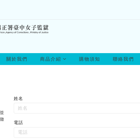
所
關於我們
商品介紹
購物須知
聯絡我們
有
商
品
姓名
聯
絡
並
表
做
電話
單