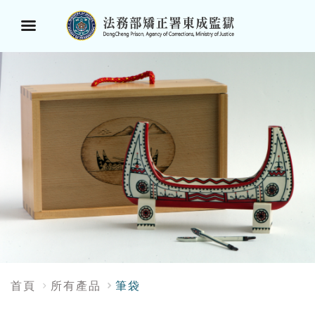
選
單
按
鈕
:::
首頁
所有產品
筆袋