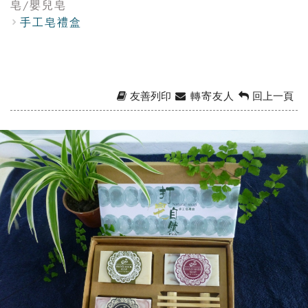
皂/嬰兒皂
手工皂禮盒
友善列印
轉寄友人
回上一頁