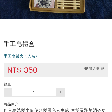
手工皂禮盒
手工皂禮盒(3入裝)
NT$
350
加入收藏
數量
購
買
數
商品簡介
量
何首烏洗髮皂促使頭髮黑色素生成.生髮及殺菌消炎功