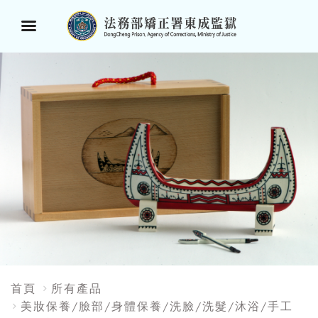
選
單
按
鈕
:::
首頁
所有產品
美妝保養/臉部/身體保養/洗臉/洗髮/沐浴/手工