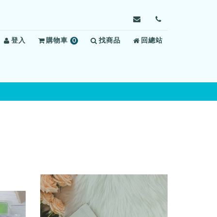
寄
前
信
往
登入
購物車
0
找商品
給
回總站
聯
項
屏
絡
商
東
我
品
看
們
守
所，
信
箱：
ptdbuse@mail.moj.g