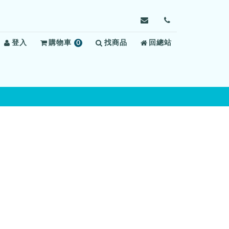
寄
前
信
往
登入
購物車
0
找商品
給
回總站
聯
項
屏
絡
商
東
我
品
看
們
守
所，
信
箱：
ptdbuse@mail.moj.g