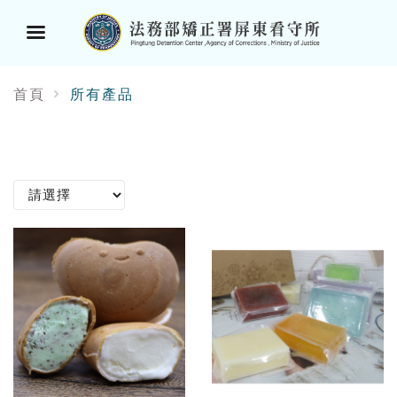
選
首頁
所有產品
單
按
鈕