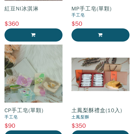
紅豆NI冰淇淋
MP手工皂(單顆)
手工皂
$360
$50
加入購物車
加入購物車
CP手工皂(單顆)
土鳳梨酥禮盒(10入)
手工皂
土鳳梨酥
$90
$350