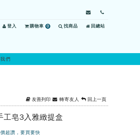
寄
前
信
往
登入
購物車
0
找商品
給
回總站
聯
項
彰
絡
商
化
我
品
看
們
守
絡我們
所，
信
箱：
chd07125@mail.moj.
友善列印
轉寄友人
回上一頁
手工皂3入雅緻提盒
加價超讚，要買要快