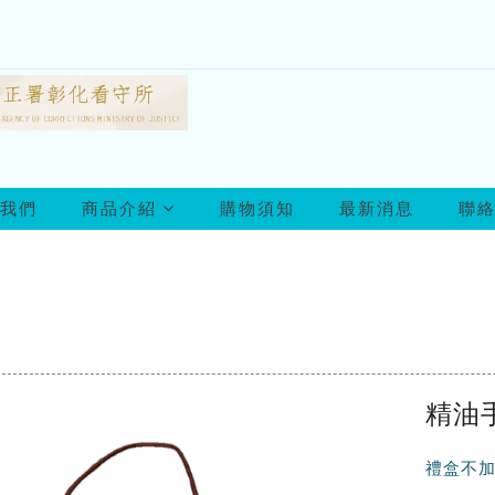
所
我們
商品介紹
購物須知
最新消息
聯
有
商
品
精油
禮盒不