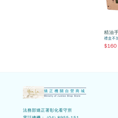
精油
禮盒不
$160
:::
矯正機關自營商城
Ministry of Justice Shop Store
法務部矯正署彰化看守所
電話總機：
(04)
8955-151