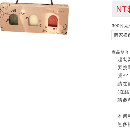
NT
300公克
商家搭
商品簡介
超划
要挑
張^^
請在
(在
請參
本所
無多