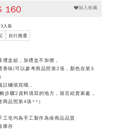
$
160
加入收藏
/3入裝
配
自行挑選
算禮盒組，加禮盒不加價，
選香味(可以參考商品照第2張，顏色在第3
)
備註欄填寫哦，
結帳步驟2資料填寫的地方，留言給賣家處，
考商品照第4張^^)
手工皂均為手工製作為保商品品質
餘庫存