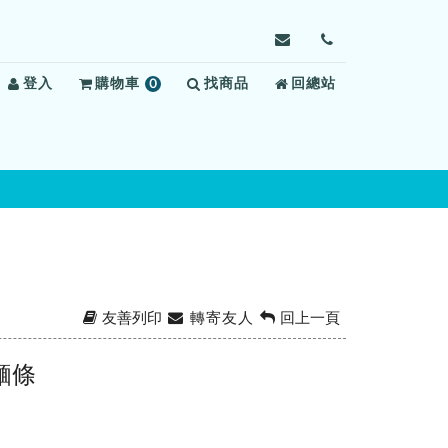
寄
前
信
往
登入
購物車
0
找商品
給
回總站
聯
項
臺
絡
商
中
我
品
看
們
守
所，
信
箱：
tcdj135002@mail.mo
友善列印
轉寄友人
回上一頁
麵條