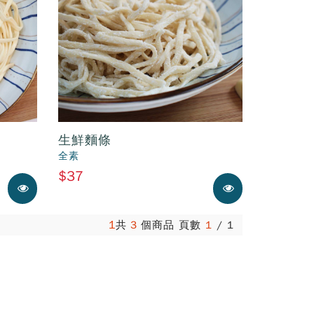
生鮮麵條
全素
$37
展示中
展示中
1
共
3
個商品 頁數
1
/
1