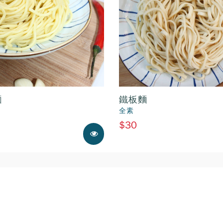
麵
鐵板麵
全素
$30
展示中