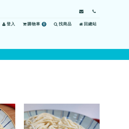
寄
前
信
往
登入
購物車
0
找商品
給
回總站
聯
項
臺
絡
商
中
我
品
看
們
守
所，
信
箱：
tcdj135002@mail.mo