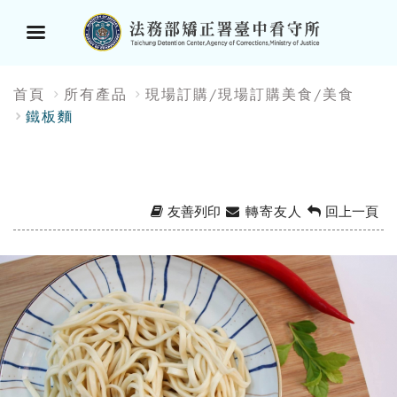
選
:::
首頁
所有產品
現場訂購/現場訂購美食/美食
單
鐵板麵
按
鈕
友善列印
轉寄友人
回上一頁