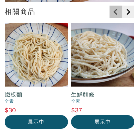
相關商品
鐵板麵
生鮮麵條
全素
全素
$30
$37
展示中
展示中