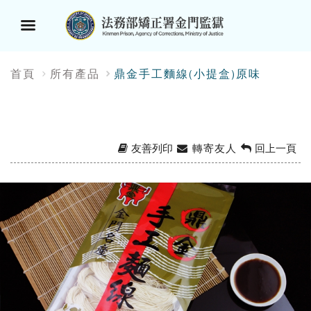
選
:::
首頁
所有產品
鼎金手工麵線(小提盒)原味
單
按
鈕
友善列印
轉寄友人
回上一頁