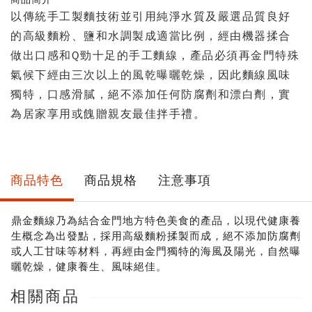
量
以傳統手工製麵技術並引用純淨水質及嚴選品質良好
的高級麵粉、鹽和水調製成適當比例，經由機器揉合
做出口感和Q勁十足的手工麵線，產品必須再金門特殊
氣候下經由三次以上的風乾曝曬乾燥，因此麵線風味
獨特，口感滑膩，絕不添加任何防腐劑和漂白劑，實
為居家享用或餽贈親友最佳拌手禮。
商品特色
商品規格
注意事項
鼎金麵線乃為結合金門地方特色美食的產品，以現代健康養
生概念為出發點，採用高級麵粉揉製而成，絕不添加防腐劑
或人工甘味等材料，再經由金門獨特的海風及陽光，自然曝
曬乾燥，健康養生、風味絕佳。
相關商品