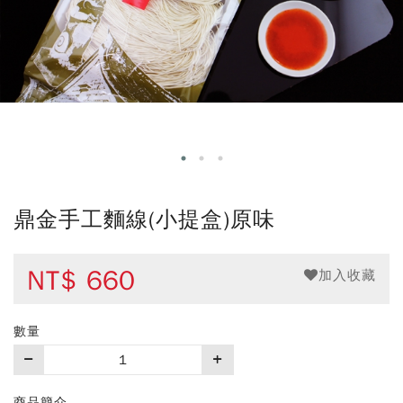
鼎金手工麵線(小提盒)原味
NT$
660
加入收藏
數量
購
買
數
商品簡介