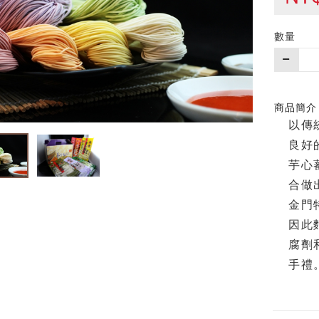
數量
購
買
數
量
商品簡介
以傳
良好
芋心
合做
金門
因此
腐劑
手禮