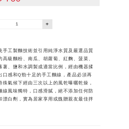
統手工製麵技術並引用純淨水質及嚴選品質
的高級麵粉、南瓜、胡蘿蔔、紅麴、菠菜、
蕃薯、鹽和水調製成適當比例，經由機器揉
出口感和Q勁十足的手工麵線，產品必須再
特殊氣候下經由三次以上的風乾曝曬乾燥，
麵線風味獨特，口感滑膩，絕不添加任何防
和漂白劑，實為居家享用或餽贈親友最佳拌
。