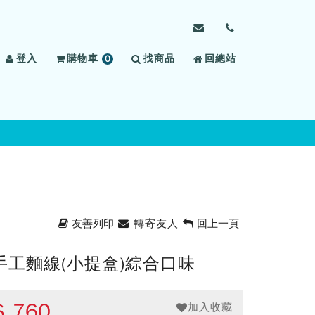
寄
前
信
往
登入
購物車
0
找商品
給
回總站
聯
項
金
絡
商
門
我
品
監
們
獄，
信
箱：
kmpbn@mail.moj.gov
友善列印
轉寄友人
回上一頁
手工麵線(小提盒)綜合口味
$
760
加入收藏