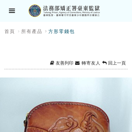
選
:::
首頁
所有產品
方形零錢包
單
按
鈕
友善列印
轉寄友人
回上一頁