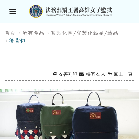
選
:::
首頁
所有產品
客製化區/客製化藝品/藝品
單
後背包
按
鈕
友善列印
轉寄友人
回上一頁