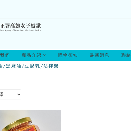
所
我們
商品介紹
購物須知
最新消息
聯
有
商
油/黑麻油/豆腐乳/沾拌醬
品