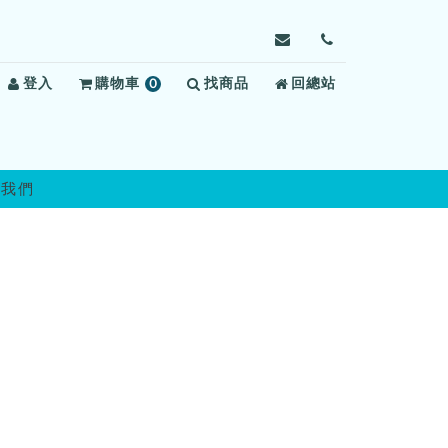
寄
前
信
往
登入
購物車
0
找商品
給
回總站
聯
項
高
絡
商
雄
我
品
女
們
子
絡我們
監
獄，
信
箱：
kswv3@mail.moj.gov