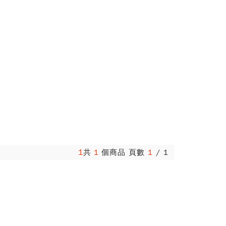
1
共
1
個商品 頁數
1
/
1