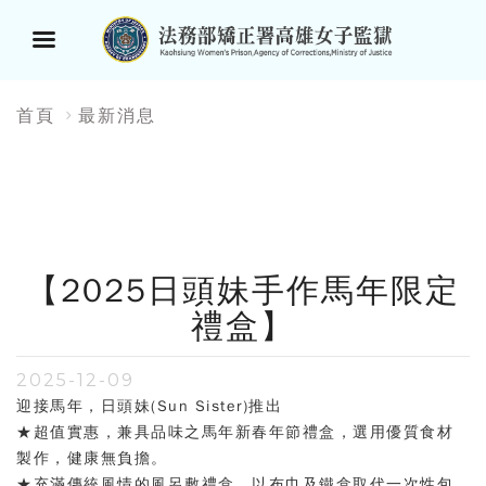
選
:::
首頁
最新消息
單
按
鈕
【2025日頭妹手作馬年限定
禮盒】
2025-12-09
迎接馬年，日頭妹(Sun Sister)推出
★超值實惠，兼具品味之馬年新春年節禮盒，選用優質食材
製作，健康無負擔。
★充滿傳統風情的風呂敷禮盒，以布巾及鐵盒取代一次性包