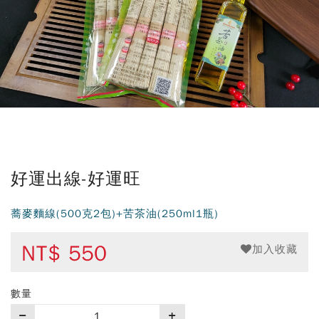
好運出線-好運旺
蕎麥麵線(500克2包)+苦茶油(250ml1瓶)
NT$
550
加入收藏
數量
購