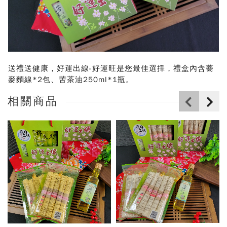
送禮送健康，好運出線-好運旺是您最佳選擇，禮盒內含蕎
麥麵線*2包、苦茶油250ml*1瓶。
相關商品