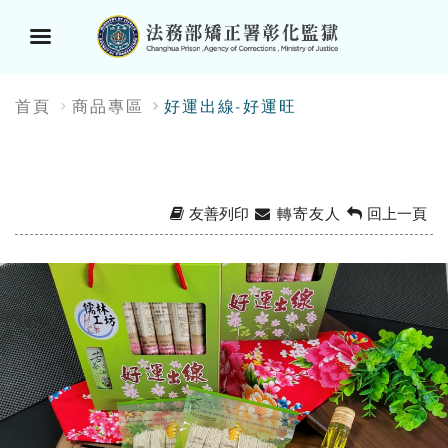
選
:::
首頁
商品專區
好運出線-好運旺
單
按
鈕
友善列印
轉寄友人
回上一頁