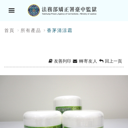
選
:::
首頁
所有產品
香茅清涼霜
單
按
鈕
友善列印
轉寄友人
回上一頁