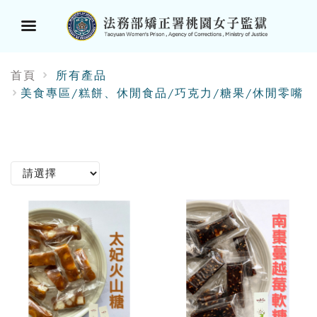
選
首頁
所有產品
單
美食專區/糕餅、休閒食品/巧克力/糖果/休閒零嘴
按
鈕