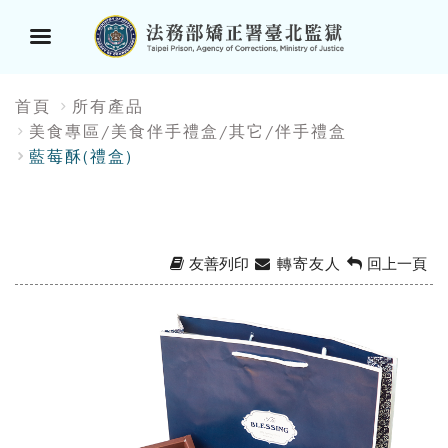
選
:::
首頁
所有產品
單
美食專區/美食伴手禮盒/其它/伴手禮盒
藍莓酥(禮盒)
按
鈕
友善列印
轉寄友人
回上一頁