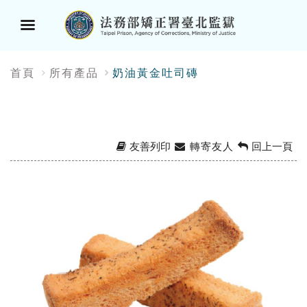
選
:::
首頁
所有產品
奶油黃金吐司磚
單
按
鈕
友善列印
轉寄友人
回上一頁