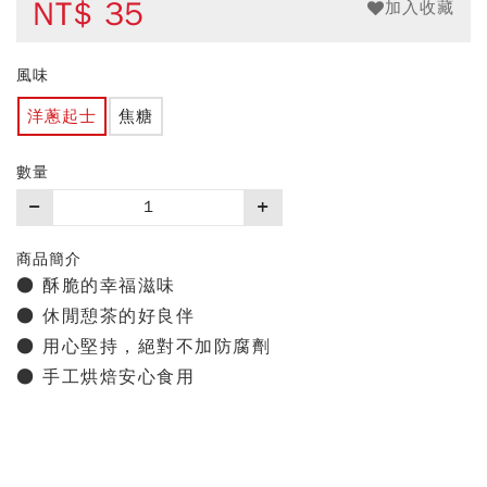
NT$
35
加入收藏
風味
洋蔥起士
焦糖
數量
購
買
數
商品簡介
量
● 酥脆的幸福滋味
● 休閒憩茶的好良伴
● 用心堅持，絕對不加防腐劑
● 手工烘焙安心食用