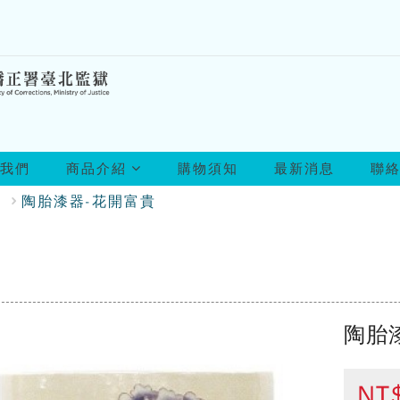
所
我們
商品介紹
購物須知
最新消息
聯
有
商
品
陶胎漆器-花開富貴
品
陶胎
NT