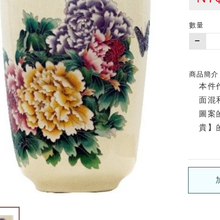
數量
購
買
數
量
商品簡介
本件
面混
圖案
貴】