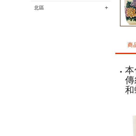
北區
商
本
傳
和