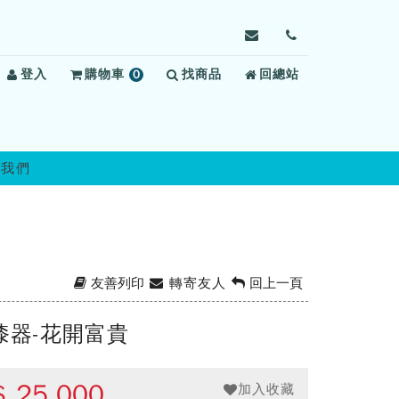
寄
前
信
往
登入
購物車
0
找商品
給
回總站
聯
項
臺
絡
商
北
我
品
監
們
獄，
絡我們
信
箱：
tppv@mail.moj.gov.t
友善列印
轉寄友人
回上一頁
漆器-花開富貴
$
25,000
加入收藏