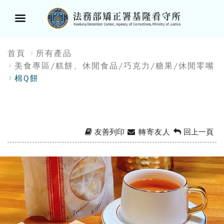
選
:::
首頁
所有產品
單
美食專區/糕餅、休閒食品/巧克力/糖果/休閒零嘴
棉Q餅
按
鈕
友善列印
轉寄友人
回上一頁