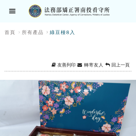
選
:::
首頁
所有產品
綠豆椪8入
單
按
鈕
友善列印
轉寄友人
回上一頁