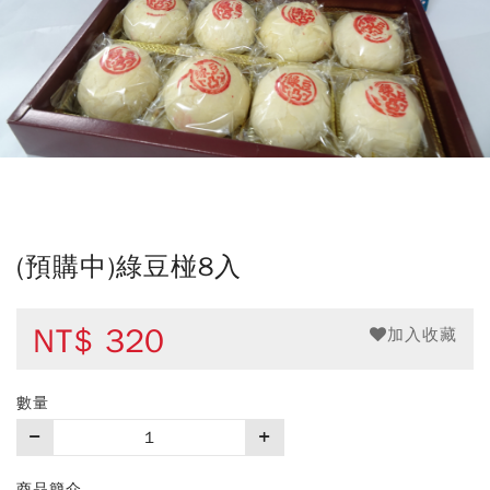
(預購中)綠豆椪8入
NT$
320
加入收藏
數量
購
買
數
商品簡介