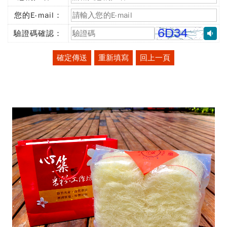
(必
填)
您的E-mail：
(必
填)
驗證碼確認：
(必
填)
確定傳送
重新填寫
回上一頁