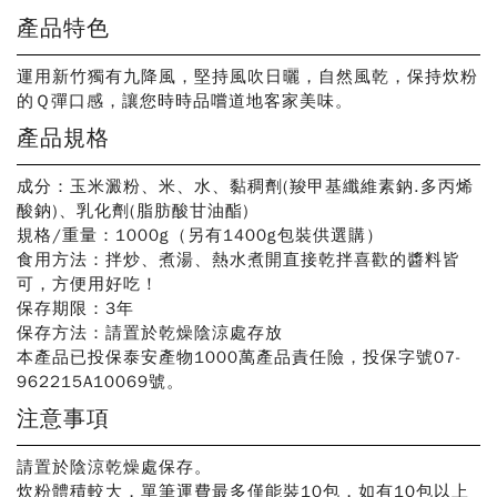
產品特色
運用新竹獨有九降風，堅持風吹日曬，自然風乾，保持炊粉
的Ｑ彈口感，讓您時時品嚐道地客家美味。
產品規格
成分：玉米澱粉、米、水、黏稠劑(羧甲基纖維素鈉.多丙烯
酸鈉)、乳化劑(脂肪酸甘油酯)
規格/重量：1000g（另有1400g包裝供選購）
食用方法：拌炒、煮湯、熱水煮開直接乾拌喜歡的醬料皆
可，方便用好吃！
保存期限：3年
保存方法：請置於乾燥陰涼處存放
本產品已投保泰安產物1000萬產品責任險，投保字號07-
962215A10069號。
注意事項
請置於陰涼乾燥處保存。
炊粉體積較大，單筆運費最多僅能裝10包，如有10包以上