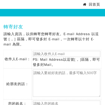
法
回首頁
:::
務
部
:::
轉寄好友
矯
請輸入資訊，以供轉寄您轉寄好友。E-mail Address 以逗
正
號 [ , ] 區隔，即可發多封 E-mail，一次轉寄以十封 E-
mail 為限。
署
新
收件人E-mail：
PS: Mail Address以逗號[ , ]區隔，即可
(必
發多封Mail。
竹
填)
看
守
給朋友的話：
所
您的姓名：