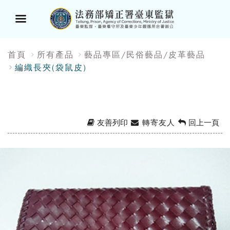
選
:::
首頁
所有產品
藝品專區/民俗藝品/皮革藝品
單
編織長夾(袋鼠皮)
按
鈕
友善列印
轉寄友人
回上一頁