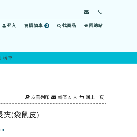
寄
前
信
往
登入
購物車
0
找商品
給
回總站
聯
項
臺
絡
商
東
我
品
監
們
獄，
訂購單
信
箱：
skills@mail.moj.gov
友善列印
轉寄友人
回上一頁
長夾(袋鼠皮)
cm