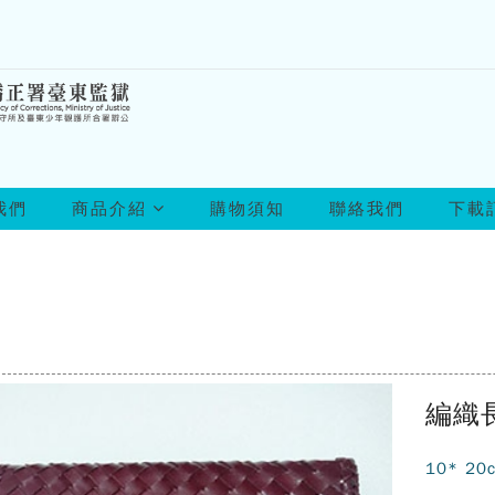
所
我們
商品介紹
購物須知
聯絡我們
下載
有
商
品
編織
10* 20