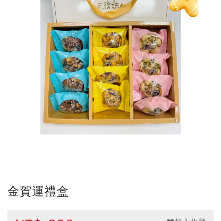
金賀運禮盒