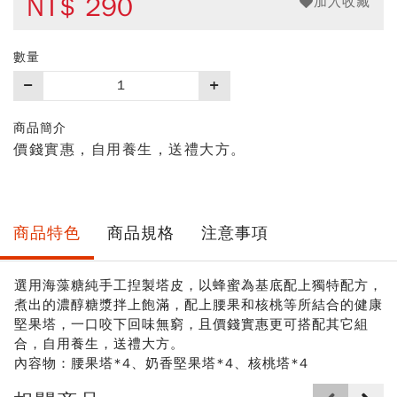
NT$
290
加入收藏
數量
購
買
數
商品簡介
量
價錢實惠，自用養生，送禮大方。
商品特色
商品規格
注意事項
選用海藻糖純手工揑製塔皮，以蜂蜜為基底配上獨特配方，
煮出的濃醇糖漿拌上飽滿，配上腰果和核桃等所結合的健康
堅果塔，一口咬下回味無窮，且價錢實惠更可搭配其它組
合，自用養生，送禮大方。
內容物：腰果塔*4、奶香堅果塔*4
、核桃塔*4