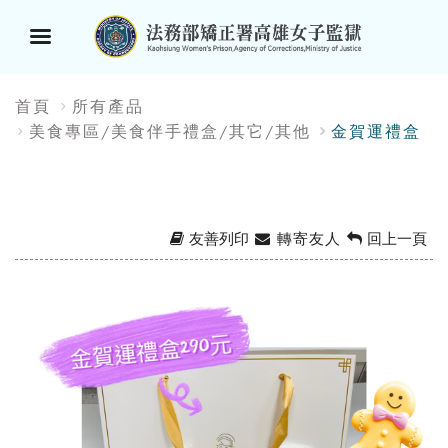
選
:::
首頁
所有產品
單
美食專區/美食伴手禮盒/其它/其他
金賀運禮盒
按
鈕
友善列印
轉寄友人
回上一頁