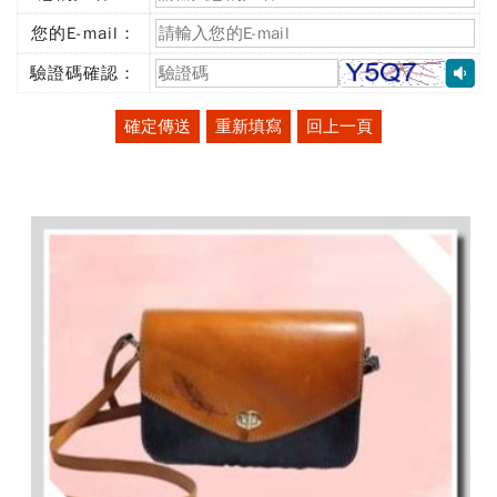
(必
填)
您的E-mail：
(必
填)
驗證碼確認：
(必
填)
確定傳送
重新填寫
回上一頁