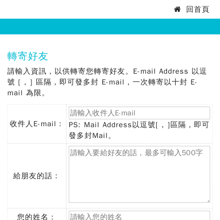
法
回首頁
:::
務
部
:::
轉寄好友
矯
請輸入資訊，以供轉寄您轉寄好友。E-mail Address 以逗
正
號 [ , ] 區隔，即可發多封 E-mail，一次轉寄以十封 E-
mail 為限。
署
臺
收件人E-mail：
PS: Mail Address以逗號[ , ]區隔，即可
(必
發多封Mail。
中
填)
女
子
給朋友的話：
監
獄
您的姓名：