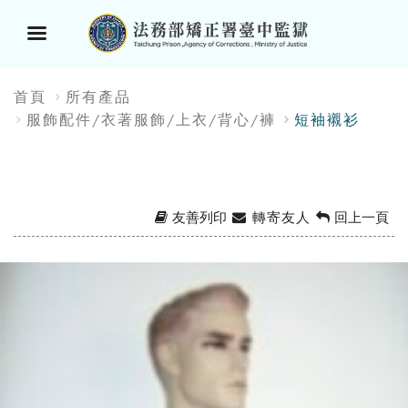
選
:::
首頁
所有產品
單
服飾配件/衣著服飾/上衣/背心/褲
短袖襯衫
按
鈕
友善列印
轉寄友人
回上一頁